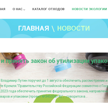
НАЯ
О НАС
КАТАЛОГ ОТХОДОВ
НОВОСТИ ЭКОЛОГИИ
ГЛАВНАЯ
\
НОВОСТИ
и принять закон об утилизации упак
 Владимир Путин поручил до 1 августа обеспечить рассмотрение и
те Кремля."Правительству Российской Федерации совместно с Го
 2023 года обеспечить принятие федерального закона, направле
ров и упаковки (проект №345338–8)", - говорится в...