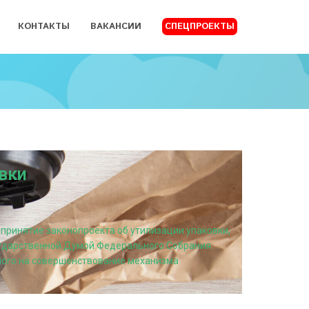
КОНТАКТЫ
ВАКАНСИИ
СПЕЦПРОЕКТЫ
овки
 принятие законопроекта об утилизации упаковки,
сударственной Думой Федерального Собрания
нного на совершенствование механизма