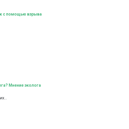
ик с помощью взрыва
ега? Мнение эколога
х...