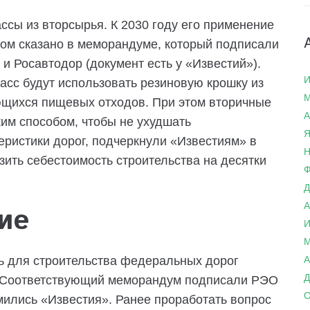
ссы из вторсырья. К 2030 году его применение
том сказано в меморандуме, который подписали
и Росавтодор (документ есть у «Известий»).
И
расс будут использовать резиновую крошку из
М
ющихся пищевых отходов. При этом вторичные
А
им способом, чтобы не ухудшать
Я
еристики дорог, подчеркнули «Известиям» в
Н
зить себестоимость строительства на десятки
Ф
Д
А
ие
И
М
ь для строительства федеральных дорог
А
Д
. Соответствующий меморандум подписали РЭО
О
мились «Известия». Ранее проработать вопрос