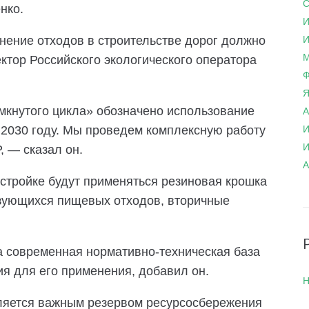
С
нко.
И
нение отходов в строительстве дорог должно
И
М
ктор Российского экологического оператора
Ф
Я
кнутого цикла» обозначено использование
А
 2030 году. Мы проведем комплексную работу
И
И
 — сказал он.
А
 стройке будут применяться резиновая крошка
азующихся пищевых отходов, вторичные
а современная нормативно-техническая база
я для его применения, добавил он.
Н
ляется важным резервом ресурсосбережения